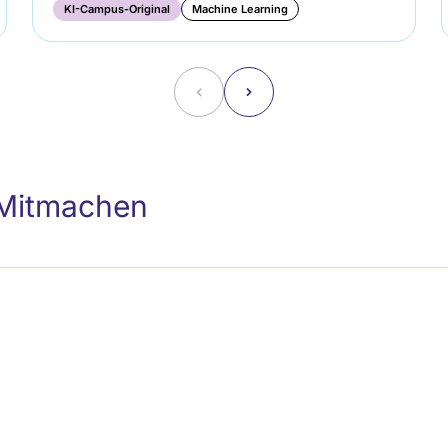
KI-Campus-Original
Machine Learning
˂
˃
 Mitmachen