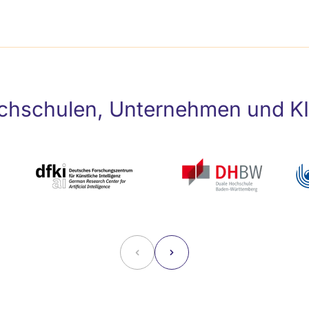
hschulen, Unternehmen und KI-I
˂
˃