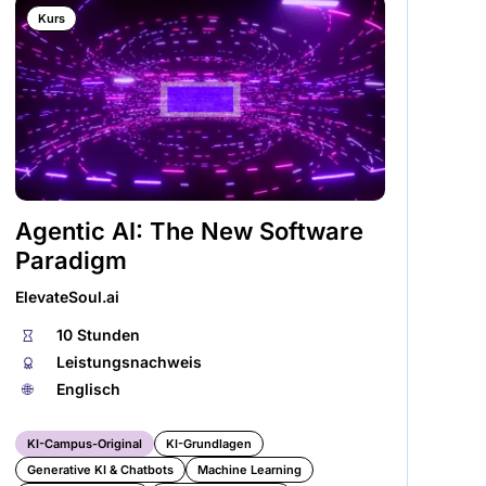
Kurs
Agentic AI: The New Software
Pr
Paradigm
de
A
ElevateSoul.ai
KI-
⏱
10 Stunden
🏅︎
Leistungsnachweis
⏱
🌐︎
Englisch
🏅︎
🌐︎
KI-Campus-Original
KI-Grundlagen
Generative KI & Chatbots
Machine Learning
KI