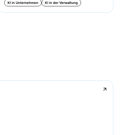
KI in Unternehmen
KI in der Verwaltung
KI
↗