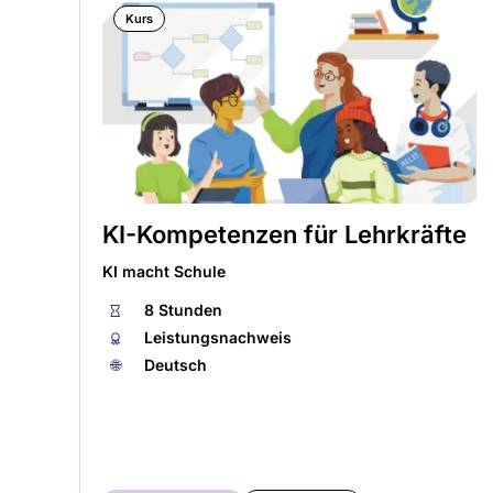
Kurs
KI-Kompetenzen für Lehrkräfte
KI macht Schule
⏱
8 Stunden
🏅︎
Leistungsnachweis
🌐︎
Deutsch