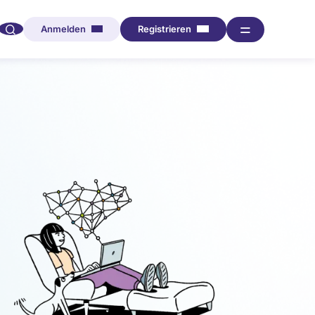
🔍︎︎
═
Anmelden
Registrieren