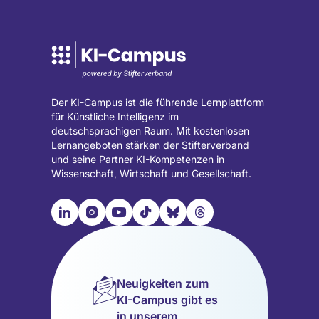
Der KI-Campus ist die führende Lernplattform
für Künstliche Intelligenz im
deutschsprachigen Raum. Mit kostenlosen
Lernangeboten stärken der Stifterverband
und seine Partner KI-Kompetenzen in
Wissenschaft, Wirtschaft und Gesellschaft.

📹︎
📺︎
🎵︎
🦋︎
🧵︎
Besuche
Besuche
Besuche
Besuche
Besuche
Besuche
unsere
unsere
unsere
unsere
unsere
unsere
LinkedIn
Instagram
YouTube
TikTok
Bluesky
Threads
Seite
Seite
Seite
Seite
Seite
Seite
Neuigkeiten zum
(wird
(wird
(wird
(wird
(wird
(wird
KI-Campus gibt es
in
in
in
in
in
in
in unserem
einem
einem
einem
einem
einem
einem