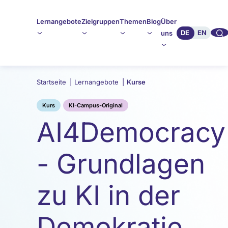
Lernangebote
Zielgruppen
Themen
Blog
Über
🔍︎︎
DE
EN
uns
Startseite
|
Lernangebote
|
Kurse
Kurs
KI-Campus-Original
AI4Democracy
- Grundlagen
zu KI in der
Demokratie