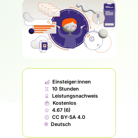
📊︎
Einsteiger:innen
⏱
10 Stunden
🏅︎
Leistungsnachweis
🎁︎
Kostenlos
★
4.67 (6)
©
CC BY-SA 4.0
🌐︎
Deutsch