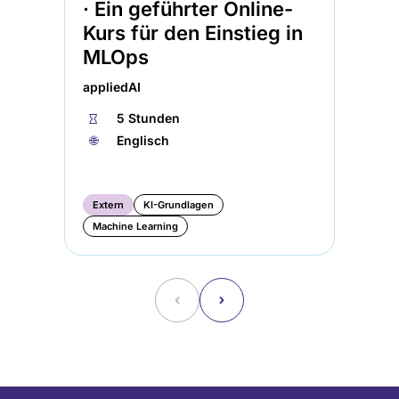
· Ein geführter Online-
Ar
Kurs für den Einstieg in
an
MLOps
⏱
appliedAI
🌐︎
⏱
5 Stunden
🌐︎
Englisch
Extern
KI-Grundlagen
Machine Learning
Ex
˂
˃