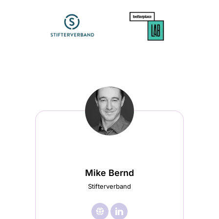
Mike Bernd
Stifterverband
🌐︎
Besuche

Besuche