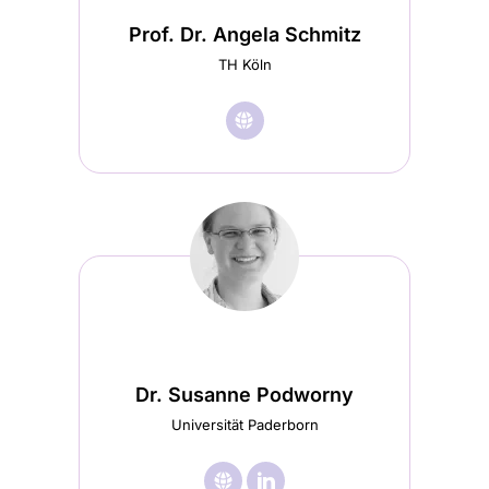
in
in
Prof. Dr. Angela Schmitz
einem
einem
TH Köln
neuen
neuen
Tab
🌐︎
Besuche
Tab
geöffnet)
Prof.
geöffnet)
Dr.
Angela
Schmitz
Startseite
(wird
in
Dr. Susanne Podworny
einem
Universität Paderborn
neuen
🌐︎
Besuche
Tab

Besuche