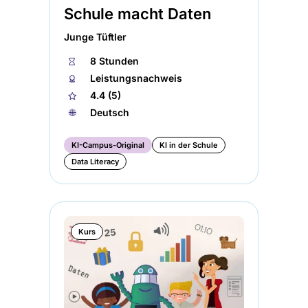
Schule macht Daten
Junge Tüftler
⏱
8 Stunden
🏅︎
Leistungsnachweis
★
4.4 (5)
🌐︎
Deutsch
KI-Campus-Original
KI in der Schule
Data Literacy
Kurs