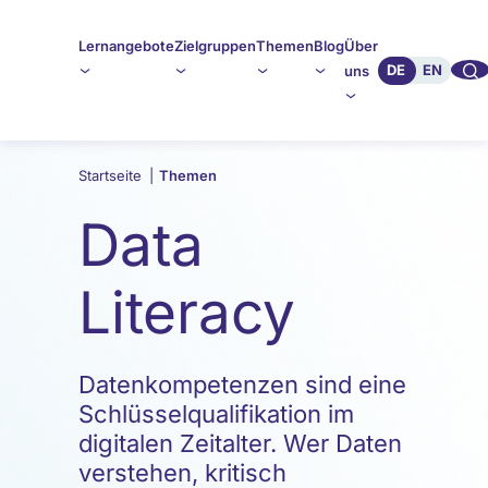
Lernangebote
Zielgruppen
Themen
Blog
Über
🔍︎︎
DE
EN
uns
Startseite
|
Themen
Data
Literacy
Datenkompetenzen sind eine
Schlüsselqualifikation im
digitalen Zeitalter. Wer Daten
verstehen, kritisch