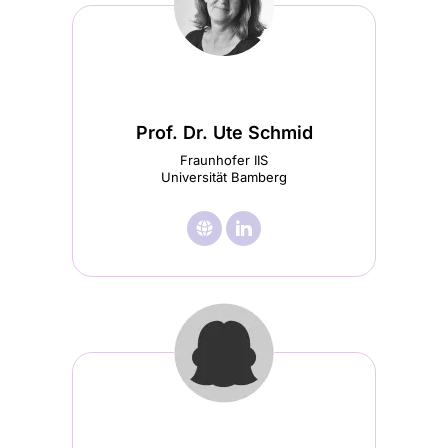
Prof. Dr. Ute Schmid
Fraunhofer IIS
Universität Bamberg
🌐︎
Besuche

Besuche
Prof.
Prof.
Dr.
Dr.
Ute
Ute
Schmid
Schmid
Startseite
LinkedIn
(wird
(wird