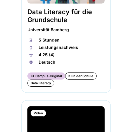
Data Literacy für die
Grundschule
Universität Bamberg
⏱
5 Stunden
🏅︎
Leistungsnachweis
★
4.25 (4)
🌐︎
Deutsch
KI-Campus-Original
KI in der Schule
Data Literacy
Video