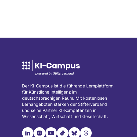
Startseite
LinkedIn
Seite
Seite
(wird
(wird
in
in
einem
einem
neuen
neuen
Tab
Tab
geöffnet)
geöffnet)
Der KI-Campus ist die führende Lernplattform
für Künstliche Intelligenz im
deutschsprachigen Raum. Mit kostenlosen
Lernangeboten stärken der Stifterverband
und seine Partner KI-Kompetenzen in
Wissenschaft, Wirtschaft und Gesellschaft.

📹︎
📺︎
🎵︎
🦋︎
🧵︎
Besuche
Besuche
Besuche
Besuche
Besuche
Besuche