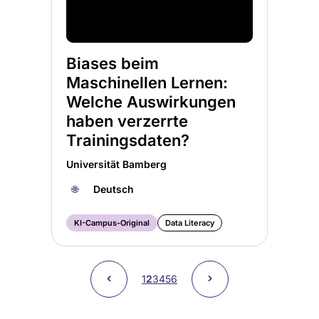
Biases beim
Maschinellen Lernen:
Welche Auswirkungen
haben verzerrte
Trainingsdaten?
Universität Bamberg
🌐︎
Deutsch
KI-Campus-Original
Data Literacy
Seitennummerierung
Vorherige
˂
Nächste
˃
Page
1
Aktuelle
2
Page
3
Page
4
Page
5
Page
6
Seite
Seite
Seite