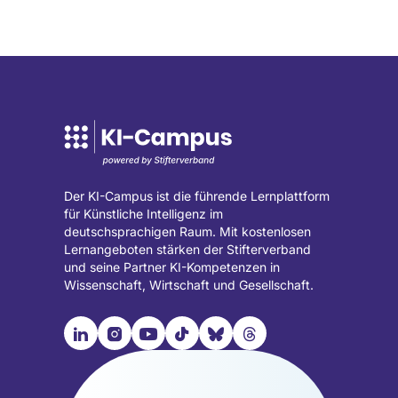
in
in
einem
einem
neuen
neuen
Tab
Tab
geöffnet)
geöffnet)
Der KI-Campus ist die führende Lernplattform
für Künstliche Intelligenz im
deutschsprachigen Raum. Mit kostenlosen
Lernangeboten stärken der Stifterverband
und seine Partner KI-Kompetenzen in
Wissenschaft, Wirtschaft und Gesellschaft.

📹︎
📺︎
🎵︎
🦋︎
🧵︎
Besuche
Besuche
Besuche
Besuche
Besuche
Besuche
unsere
unsere
unsere
unsere
unsere
unsere
LinkedIn
Instagram
YouTube
TikTok
Bluesky
Threads