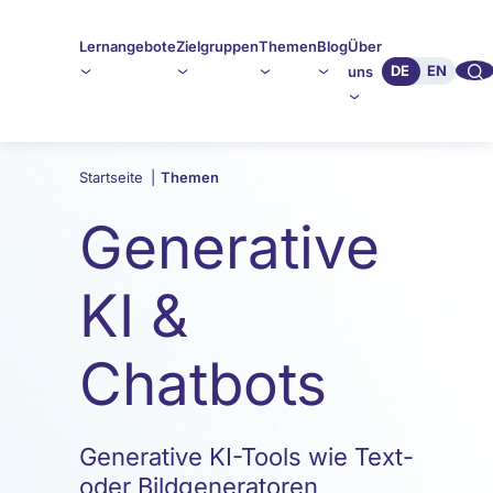
Lernangebote
Zielgruppen
Themen
Blog
Über
🔍︎︎
DE
EN
uns
Startseite
|
Themen
Generative
KI &
Chatbots
Generative KI-Tools wie Text-
oder Bildgeneratoren