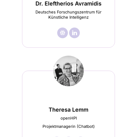
Dr. Eleftherios Avramidis
Deutsches Forschungszentrum für
Künstliche Intelligenz
🌐︎
Besuche

Besuche
Dr.
Dr.
Eleftherios
Eleftherios
Avramidis
Avramidis
Startseite
LinkedIn
(wird
(wird
in
in
einem
einem
Theresa Lemm
neuen
neuen
openHPI
Tab
Tab
Projektmanagerin (Chatbot)
geöffnet)
geöffnet)