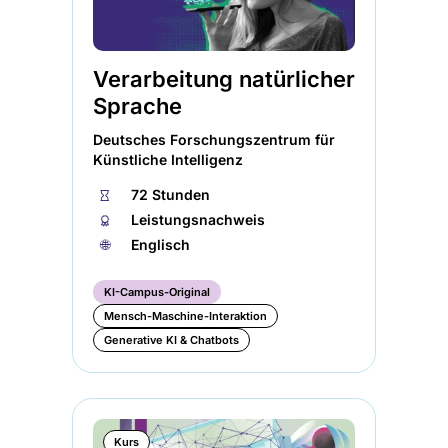
Verarbeitung natürlicher
Sprache
Deutsches Forschungszentrum für
Künstliche Intelligenz
⏱
72 Stunden
🏅︎
Leistungsnachweis
🌐︎
Englisch
KI-Campus-Original
Mensch-Maschine-Interaktion
Generative KI & Chatbots
Kurs