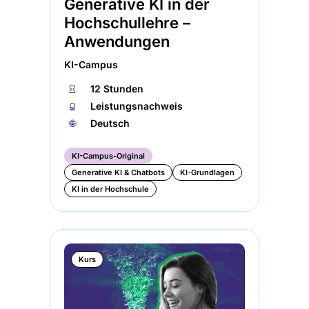
Generative KI in der
Hochschullehre –
Anwendungen
KI-Campus
⏱
12 Stunden
🏅︎
Leistungsnachweis
🌐︎
Deutsch
KI-Campus-Original
Generative KI & Chatbots
KI-Grundlagen
KI in der Hochschule
Kurs