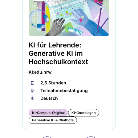
KI für Lehrende:
Generative KI im
Hochschulkontext
KI:edu.nrw
⏱
2,5 Stunden
🏅︎
Teilnahmebestätigung
🌐︎
Deutsch
KI-Campus-Original
KI-Grundlagen
Generative KI & Chatbots