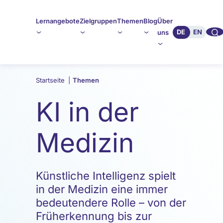
Lernangebote
Zielgruppen
Themen
Blog
Über
🔍︎︎
DE
EN
uns
Startseite
|
Themen
KI in der
Medizin
Künstliche Intelligenz spielt
in der Medizin eine immer
bedeutendere Rolle – von der
Früherkennung bis zur