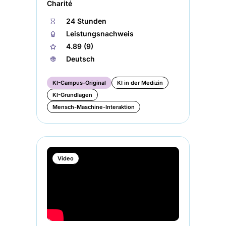
Charité
⏱
24 Stunden
🏅︎
Leistungsnachweis
★
4.89 (9)
🌐︎
Deutsch
KI-Campus-Original
KI in der Medizin
KI-Grundlagen
Mensch-Maschine-Interaktion
Video