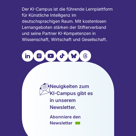
Der KI-Campus ist die führende Lernplattform
für Künstliche Intelligenz im
deutschsprachigen Raum. Mit kostenlosen
Lernangeboten stärken der Stifterverband
und seine Partner KI-Kompetenzen in
Wissenschaft, Wirtschaft und Gesellschaft.

📹︎
📺︎
🎵︎
🦋︎
🧵︎
Besuche
Besuche
Besuche
Besuche
Besuche
Besuche
unsere
unsere
unsere
unsere
unsere
unsere
LinkedIn
Instagram
YouTube
TikTok
Bluesky
Threads
Seite
Seite
Seite
Seite
Seite
Seite
Neuigkeiten zum
(wird
(wird
(wird
(wird
(wird
(wird
KI-Campus gibt es
in
in
in
in
in
in
in unserem
einem
einem
einem
einem
einem
einem
Newsletter.
neuen
neuen
neuen
neuen
neuen
neuen
Tab
Tab
Tab
Tab
Tab
Tab
Abonniere den
geöffnet)
geöffnet)
geöffnet)
geöffnet)
geöffnet)
geöffnet)
Newsletter