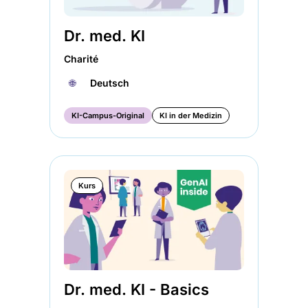
Dr. med. KI
Charité
🌐︎
Deutsch
KI-Campus-Original
KI in der Medizin
Kurs
Dr. med. KI - Basics