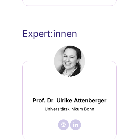
Expert:innen
Prof. Dr. Ulrike Attenberger
Universitätsklinikum Bonn
🌐︎
Besuche

Besuche
Prof.
Prof.