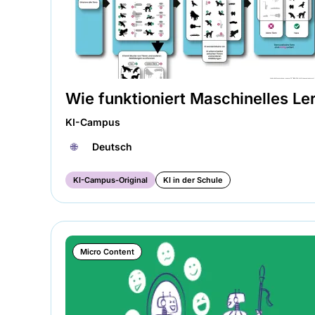
Wie funktioniert Maschinelles Le
KI-Campus
🌐︎
Deutsch
KI-Campus-Original
KI in der Schule
Micro Content