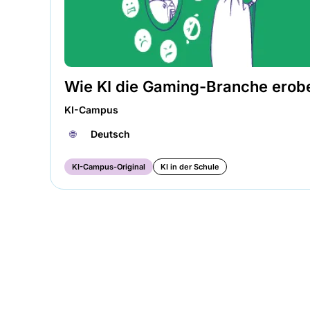
Wie KI die Gaming-Branche erob
KI-Campus
🌐︎
Deutsch
KI-Campus-Original
KI in der Schule
Seitennummerierung