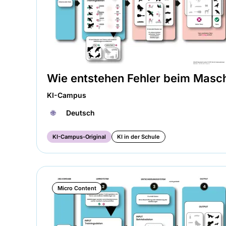
Wie entstehen Fehler beim Masch
KI-Campus
🌐︎
Deutsch
KI-Campus-Original
KI in der Schule
Micro Content