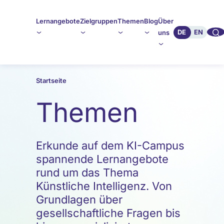
Lernangebote
Zielgruppen
Themen
Blog
Über
🔍︎︎
DE
EN
uns
Startseite
Themen
Erkunde auf dem KI-Campus
spannende Lernangebote
rund um das Thema
Künstliche Intelligenz. Von
Grundlagen über
gesellschaftliche Fragen bis