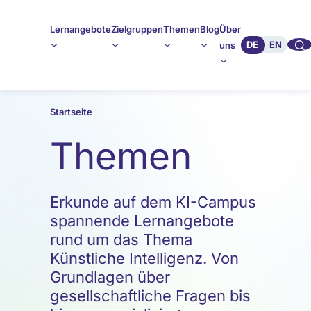
Lernangebote
Zielgruppen
Themen
Blog
Über
🔍︎︎
DE
EN
uns
Startseite
Themen
Erkunde auf dem KI-Campus
spannende Lernangebote
rund um das Thema
Künstliche Intelligenz. Von
Grundlagen über
gesellschaftliche Fragen bis