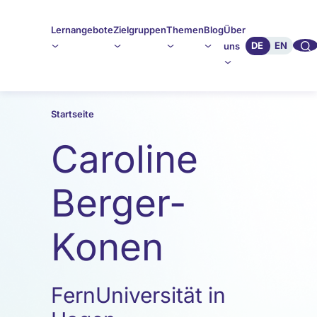
Lernangebote
Zielgruppen
Themen
Blog
Über
🔍︎︎
DE
EN
uns
Startseite
Caroline
Berger-
Konen
FernUniversität in