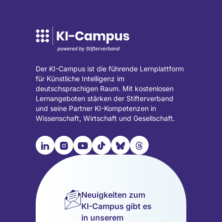
Der KI-Campus ist die führende Lernplattform
für Künstliche Intelligenz im
deutschsprachigen Raum. Mit kostenlosen
Lernangeboten stärken der Stifterverband
und seine Partner KI-Kompetenzen in
Wissenschaft, Wirtschaft und Gesellschaft.

📹︎
📺︎
🎵︎
🦋︎
🧵︎
Besuche
Besuche
Besuche
Besuche
Besuche
Besuche
unsere
unsere
unsere
unsere
unsere
unsere
LinkedIn
Instagram
YouTube
TikTok
Bluesky
Threads
Seite
Seite
Seite
Seite
Seite
Seite
Neuigkeiten zum
(wird
(wird
(wird
(wird
(wird
(wird
KI-Campus gibt es
in
in
in
in
in
in
in unserem
einem
einem
einem
einem
einem
einem