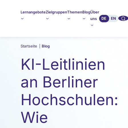
Lernangebote
Zielgruppen
Themen
Blog
Über
🔍︎︎
DE
EN
uns
Startseite
|
Blog
KI-Leitlinien
an Berliner
Hochschulen:
Wie