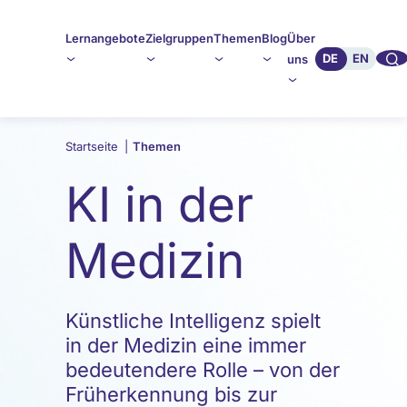
Lernangebote
Zielgruppen
Themen
Blog
Über
🔍︎︎
DE
EN
uns
Startseite
|
Themen
KI in der
Medizin
Künstliche Intelligenz spielt
in der Medizin eine immer
bedeutendere Rolle – von der
Früherkennung bis zur