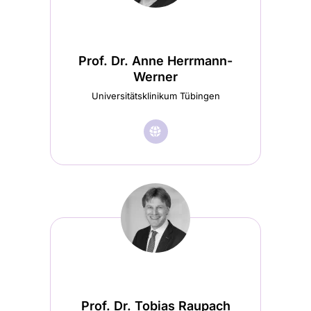
Startseite
(wird
in
Prof. Dr. Anne Herrmann-
einem
Werner
neuen
Universitätsklinikum Tübingen
Tab
🌐︎
Besuche
geöffnet)
Prof.
Dr.
Anne
Herrmann-
Werner
Startseite
(wird
Prof. Dr. Tobias Raupach