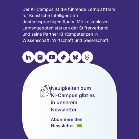
Der KI-Campus ist die führende Lernplattform
für Künstliche Intelligenz im
deutschsprachigen Raum. Mit kostenlosen
Lernangeboten stärken der Stifterverband
und seine Partner KI-Kompetenzen in
Wissenschaft, Wirtschaft und Gesellschaft.

📹︎
📺︎
🎵︎
🦋︎
🧵︎
Besuche
Besuche
Besuche
Besuche
Besuche
Besuche
unsere
unsere
unsere
unsere
unsere
unsere
LinkedIn
Instagram
YouTube
TikTok
Bluesky
Threads
Seite
Seite
Seite
Seite
Seite
Seite
Neuigkeiten zum
(wird
(wird
(wird
(wird
(wird
(wird
KI-Campus gibt es
in
in
in
in
in
in
in unserem
einem
einem
einem
einem
einem
einem
Newsletter.
neuen
neuen
neuen
neuen
neuen
neuen
Tab
Tab
Tab
Tab
Tab
Tab
Abonniere den
geöffnet)
geöffnet)
geöffnet)
geöffnet)
geöffnet)
geöffnet)
Newsletter