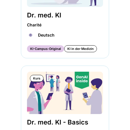
Dr. med. KI
Charité
🌐︎
Deutsch
KI-Campus-Original
KI in der Medizin
Kurs
Dr. med. KI - Basics