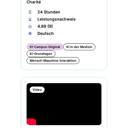
Charité
⏱
24 Stunden
🏅︎
Leistungsnachweis
★
4.89 (9)
🌐︎
Deutsch
KI-Campus-Original
KI in der Medizin
KI-Grundlagen
Mensch-Maschine-Interaktion
Video