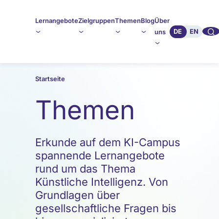
Lernangebote
Zielgruppen
Themen
Blog
Über
🔍︎︎
DE
EN
uns
Startseite
Themen
Erkunde auf dem KI-Campus
spannende Lernangebote
rund um das Thema
Künstliche Intelligenz. Von
Grundlagen über
gesellschaftliche Fragen bis