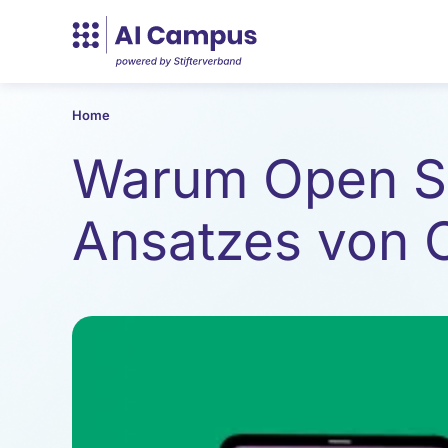
Home
Warum Open So
Ansatzes von O