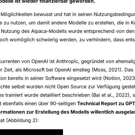
odelle ist wieder finanzierbar geworden.
r Möglichkeiten bewusst und hat in seinen Nutzungsbedingun
e zu nutzen, um damit andere Modelle zu erstellen, die in
e Nutzung des Alpaca-Modells wurde entsprechend von den 
doch womöglich schwierig werden, zu verhindern, dass ents
nkurrenten von OpenAI ist Anthropic, gegründet von ehemal
 Zeit, als Microsoft bei OpenAI einstieg (Moss, 2021). Das
on bereits in seiner Software eingesetzt wird (Notion, 2023),
hte selbst wurden nicht Open Source zur Verfügung gestell
s trainiert wurde detailliert beschrieben (Bai et al., 2022),
t ebenfalls einen über 90-seitigen
Technical Report zu GP
formationen zur Erstellung des Modells willentlich ausgel
t (Abbildung 2):