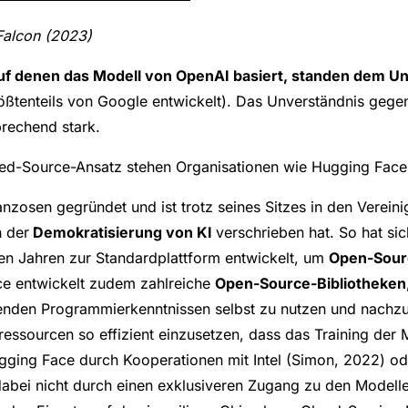
Falcon (2023)
auf denen das Modell von OpenAI basiert, standen dem U
ßtenteils von Google entwickelt). Das Unverständnis gegen
rechend stark.
ed-Source-Ansatz stehen Organisationen wie Hugging Face 
nzosen gegründet und ist trotz seines Sitzes in den Vereini
 der
Demokratisierung von KI
verschrieben hat. So hat s
zten Jahren zur Standardplattform entwickelt, um
Open-Sour
ace entwickelt zudem zahlreiche
Open-Source-Bibliotheken
genden Programmierkenntnissen selbst zu nutzen und nachzu
essourcen so effizient einzusetzen, dass das Training der 
Hugging Face durch Kooperationen mit Intel (Simon, 2022) 
dabei nicht durch einen exklusiveren Zugang zu den Modell