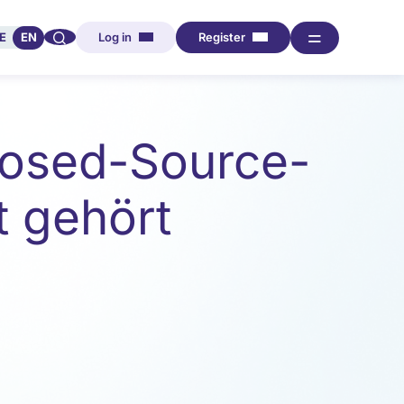
🔍︎︎
═
E
EN
Log in
Register
losed-Source-
t gehört