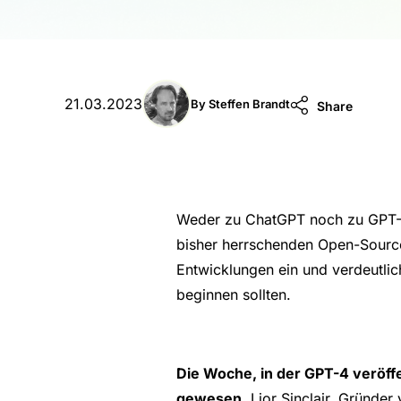

21.03.2023
By Steffen Brandt
Share
Weder zu ChatGPT noch zu GPT-4 h
bisher herrschenden Open-Source-
Entwicklungen ein und verdeutlic
beginnen sollten.
Die Woche, in der GPT-4 veröff
gewesen.
Lior Sinclair, Gründer