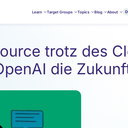
D
Learn
Target Groups
Topics
Blog
About
urce trotz des C
penAI die Zukunf