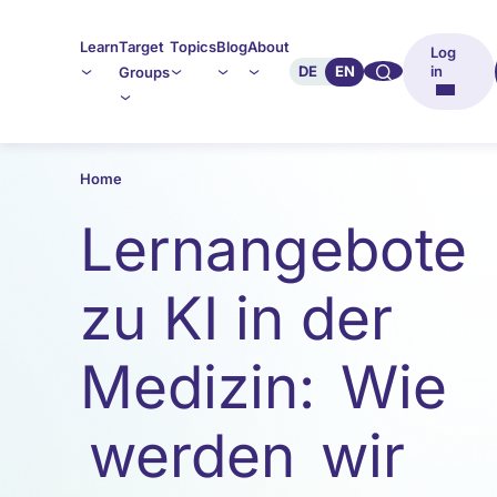
Learn
Target
Topics
Blog
About
Log
🔍︎︎
DE
EN
in
Groups
Home
Lernangebote
zu KI in der
Medizin: Wie
werden wir