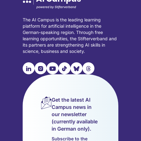
The AI Campus is the leading learning
platform for artificial intelligence in the
German-speaking region. Through free
learning opportunities, the Stifterverband and
its partners are strengthening AI skills in
science, business and society.

📹︎
📺︎
🎵︎
🦋︎
🧵︎
Visit
Visit
Visit
Visit
Visit
Visit
our
our
our
our
our
our
LinkedIn
Instagram
YouTube
TikTok
Bluesky
Threads
page
page
page
page
page
page
Get the latest AI
(opens
(opens
(opens
(opens
(opens
(opens
Campus news in
in
in
in
in
in
in
our newsletter
a
a
a
a
a
a
(currently available
new
new
new
new
new
new
in German only).
tab)
tab)
tab)
tab)
tab)
tab)
Subscribe to the