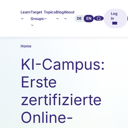
Learn
Target
Topics
Blog
About
Log
🔍︎︎
DE
EN
in
Groups
Home
KI-Campus:
Erste
zertifizierte
Online-