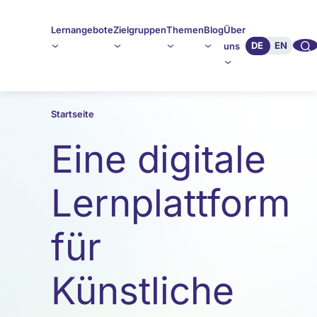
Lernangebote
Zielgruppen
Themen
Blog
Über
🔍︎︎
DE
EN
uns
Startseite
Eine digitale
Lernplattform
für
Künstliche