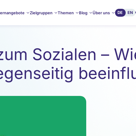
DE
EN
ernangebote
Zielgruppen
Themen
Blog
Über uns
zum Sozialen – Wi
egenseitig beeinf