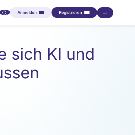
🔍︎︎
═
Anmelden
Registrieren
e sich KI und
lussen