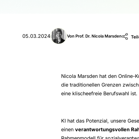

05.03.2024
Von Prof. Dr. Nicola Marsden
Tei
Nicola Marsden hat den Online-Ku
die traditionellen Grenzen zwisc
eine klischeefreie Berufswahl ist.
KI hat das Potenzial, unsere Gese
einen
verantwortungsvollen Rah
Rahmenmodell für sozialverantwor