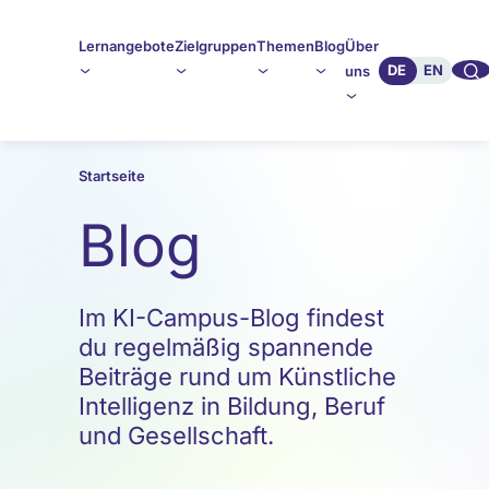
Lernangebote
Zielgruppen
Themen
Blog
Über
🔍︎︎
DE
EN
uns
Startseite
Blog
Im KI-Campus-Blog findest
du regelmäßig spannende
Beiträge rund um Künstliche
Intelligenz in Bildung, Beruf
und Gesellschaft.