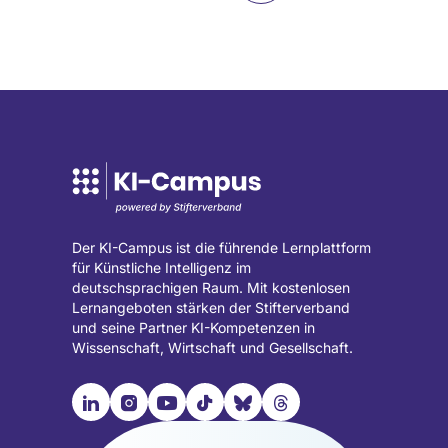
Seite
Der KI-Campus ist die führende Lernplattform
für Künstliche Intelligenz im
deutschsprachigen Raum. Mit kostenlosen
Lernangeboten stärken der Stifterverband
und seine Partner KI-Kompetenzen in
Wissenschaft, Wirtschaft und Gesellschaft.

📹︎
📺︎
🎵︎
🦋︎
🧵︎
Besuche
Besuche
Besuche
Besuche
Besuche
Besuche
unsere
unsere
unsere
unsere
unsere
unsere