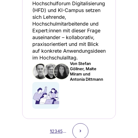
Hochschulforum Digitalisierung
(HFD) und KI-Campus setzen
sich Lehrende,
Hochschulmitarbeitende und
Expert:innen mit dieser Frage
auseinander – kollaborativ,
praxisorientiert und mit Blick
auf konkrete Anwendungsideen
im Hochschulalltag.
Von Stefan
Göllner, Malte
Miram und
Antonia Dittmann
Seitennummerierung
Nächste
˃
Aktuelle
1
Page
2
Page
3
Page
4
Page
5
…
Seite