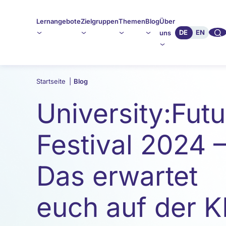
Lernangebote
Zielgruppen
Themen
Blog
Über
🔍︎︎
DE
EN
uns
Startseite
|
Blog
University:Futu
Festival 2024 
Das erwartet
euch auf der K