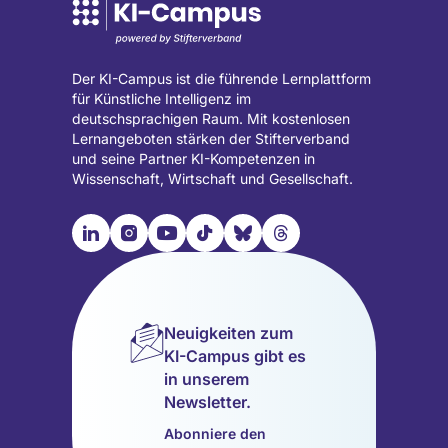
Der KI-Campus ist die führende Lernplattform
für Künstliche Intelligenz im
deutschsprachigen Raum. Mit kostenlosen
Lernangeboten stärken der Stifterverband
und seine Partner KI-Kompetenzen in
Wissenschaft, Wirtschaft und Gesellschaft.

📹︎
📺︎
🎵︎
🦋︎
🧵︎
Besuche
Besuche
Besuche
Besuche
Besuche
Besuche
unsere
unsere
unsere
unsere
unsere
unsere
LinkedIn
Instagram
YouTube
TikTok
Bluesky
Threads
Seite
Seite
Seite
Seite
Seite
Seite
Neuigkeiten zum
(wird
(wird
(wird
(wird
(wird
(wird
KI-Campus gibt es
in
in
in
in
in
in
in unserem
einem
einem
einem
einem
einem
einem
Newsletter.
neuen
neuen
neuen
neuen
neuen
neuen
Tab
Tab
Tab
Tab
Tab
Tab
Abonniere den