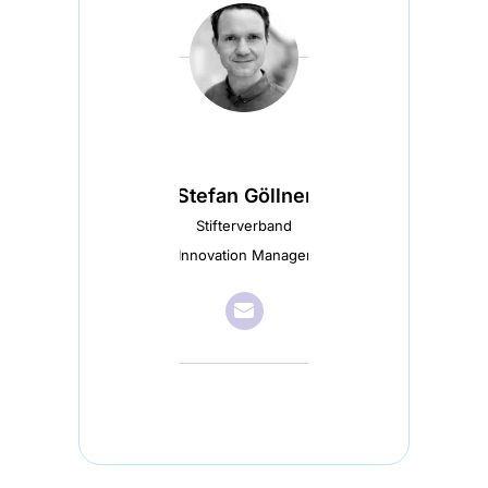
Stefan Göllner
Stifterverband
Innovation Manager
📧︎
Sende
Stefan
Göllner
eine
E-