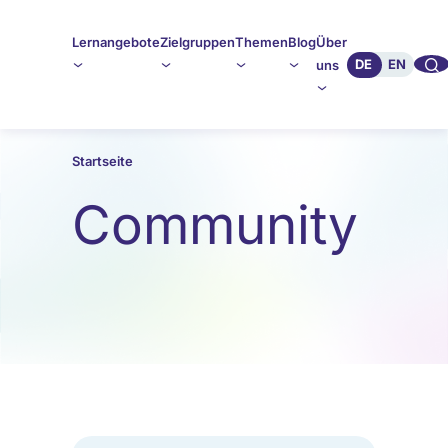
Lernangebote
Zielgruppen
Themen
Blog
Über
🔍︎︎
DE
EN
uns
Startseite
Community