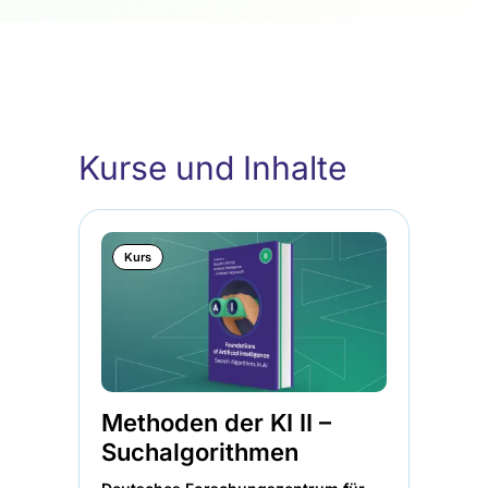
Kurse und Inhalte
Kurs
Methoden der KI II –
Me
Suchalgorithmen
Lo