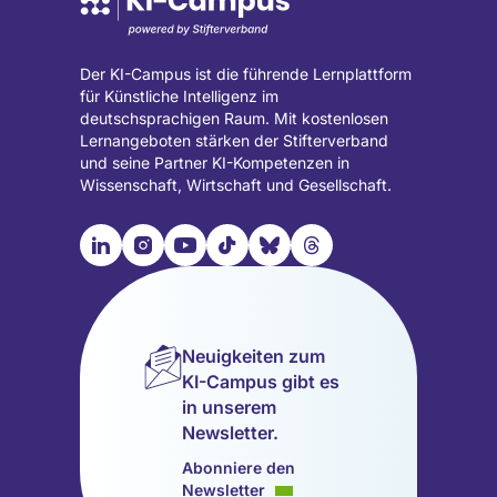
Der KI-Campus ist die führende Lernplattform
für Künstliche Intelligenz im
deutschsprachigen Raum. Mit kostenlosen
Lernangeboten stärken der Stifterverband
und seine Partner KI-Kompetenzen in
Wissenschaft, Wirtschaft und Gesellschaft.

📹︎
📺︎
🎵︎
🦋︎
🧵︎
Besuche
Besuche
Besuche
Besuche
Besuche
Besuche
unsere
unsere
unsere
unsere
unsere
unsere
LinkedIn
Instagram
YouTube
TikTok
Bluesky
Threads
Seite
Seite
Seite
Seite
Seite
Seite
Neuigkeiten zum
(wird
(wird
(wird
(wird
(wird
(wird
KI-Campus gibt es
in
in
in
in
in
in
in unserem
einem
einem
einem
einem
einem
einem
Newsletter.
neuen
neuen
neuen
neuen
neuen
neuen
Tab
Tab
Tab
Tab
Tab
Tab
Abonniere den
geöffnet)
geöffnet)
geöffnet)
geöffnet)
geöffnet)
geöffnet)
Newsletter