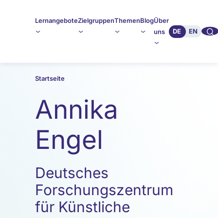
Lernangebote
Zielgruppen
Themen
Blog
Über
🔍︎︎
DE
EN
uns
Startseite
Annika
Engel
Deutsches
Forschungszentrum
für Künstliche