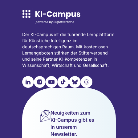
Der KI-Campus ist die führende Lernplattform
für Künstliche Intelligenz im
deutschsprachigen Raum. Mit kostenlosen
Lernangeboten stärken der Stifterverband
und seine Partner KI-Kompetenzen in
Wissenschaft, Wirtschaft und Gesellschaft.

📹︎
📺︎
🎵︎
🦋︎
🧵︎
Besuche
Besuche
Besuche
Besuche
Besuche
Besuche
unsere
unsere
unsere
unsere
unsere
unsere
LinkedIn
Instagram
YouTube
TikTok
Bluesky
Threads
Seite
Seite
Seite
Seite
Seite
Seite
Neuigkeiten zum
(wird
(wird
(wird
(wird
(wird
(wird
KI-Campus gibt es
in
in
in
in
in
in
in unserem
einem
einem
einem
einem
einem
einem
Newsletter.
neuen
neuen
neuen
neuen
neuen
neuen