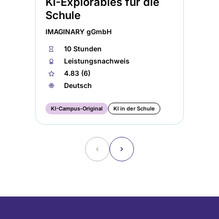
KI-Explorables für die
AI
Schule
Sc
IMAGINARY gGmbH
IM
⏱
10 Stunden
⏱
🏅︎
Leistungsnachweis
🏅︎
★
4.83 (6)
★
🌐︎
Deutsch
🌐︎
KI-Campus-Original
KI in der Schule
AI
˂
˃