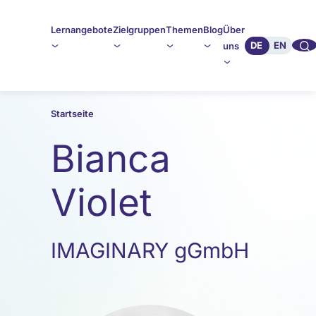
Lernangebote
Zielgruppen
Themen
Blog
Über
🔍︎︎
DE
EN
uns
Startseite
Bianca
Violet
IMAGINARY gGmbH