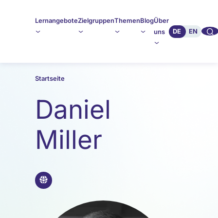
Lernangebote
Zielgruppen
Themen
Blog
Über
🔍︎︎
DE
EN
uns
Startseite
Daniel
Miller
🌐