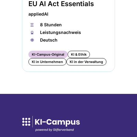
EU AI Act Essentials
appliedAI
⏱
8 Stunden
🏅︎
Leistungsnachweis
🌐︎
Deutsch
KI-Campus-Original
KI & Ethik
KI in Unternehmen
KI in der Verwaltung