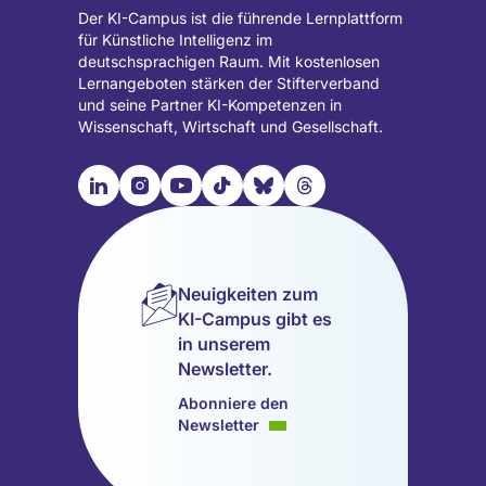
Der KI-Campus ist die führende Lernplattform
für Künstliche Intelligenz im
deutschsprachigen Raum. Mit kostenlosen
Lernangeboten stärken der Stifterverband
und seine Partner KI-Kompetenzen in
Wissenschaft, Wirtschaft und Gesellschaft.

📹︎
📺︎
🎵︎
🦋︎
🧵︎
Besuche
Besuche
Besuche
Besuche
Besuche
Besuche
unsere
unsere
unsere
unsere
unsere
unsere
LinkedIn
Instagram
YouTube
TikTok
Bluesky
Threads
Seite
Seite
Seite
Seite
Seite
Seite
Neuigkeiten zum
(wird
(wird
(wird
(wird
(wird
(wird
KI-Campus gibt es
in
in
in
in
in
in
in unserem
einem
einem
einem
einem
einem
einem
Newsletter.
neuen
neuen
neuen
neuen
neuen
neuen
Tab
Tab
Tab
Tab
Tab
Tab
Abonniere den
geöffnet)
geöffnet)
geöffnet)
geöffnet)
geöffnet)
geöffnet)
Newsletter