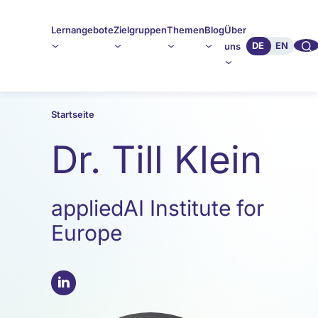
Lernangebote
Zielgruppen
Themen
Blog
Über
🔍︎︎
DE
EN
uns
Startseite
Dr. Till Klein
appliedAI Institute for
Europe
