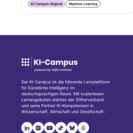
KI-Campus-Original
Machine Learning
Der KI-Campus ist die führende Lernplattform
für Künstliche Intelligenz im
deutschsprachigen Raum. Mit kostenlosen
Lernangeboten stärken der Stifterverband
und seine Partner KI-Kompetenzen in
Wissenschaft, Wirtschaft und Gesellschaft.

📹︎
📺︎
🎵︎
🦋︎
🧵︎
Besuche
Besuche
Besuche
Besuche
Besuche
Besuche