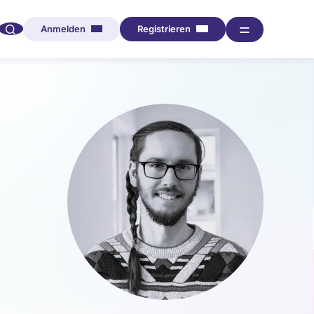
🔍︎︎
═
Anmelden
Registrieren