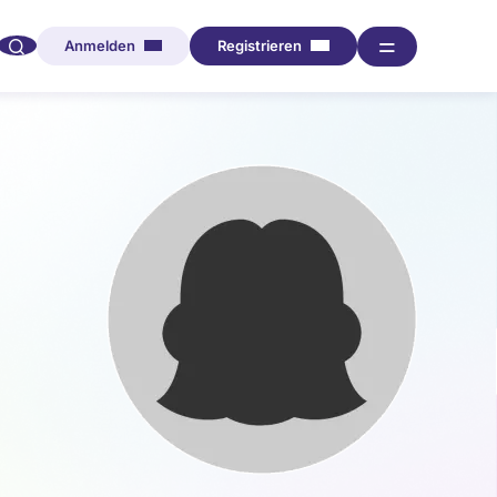
🔍︎︎
═
Anmelden
Registrieren