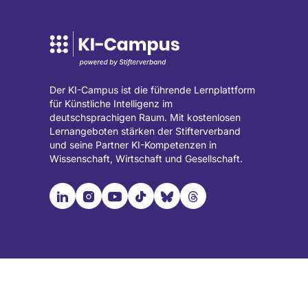
Der KI-Campus ist die führende Lernplattform
für Künstliche Intelligenz im
deutschsprachigen Raum. Mit kostenlosen
Lernangeboten stärken der Stifterverband
und seine Partner KI-Kompetenzen in
Wissenschaft, Wirtschaft und Gesellschaft.

📹︎
📺︎
🎵︎
🦋︎
🧵︎
Besuche
Besuche
Besuche
Besuche
Besuche
Besuche
unsere
unsere
unsere
unsere
unsere
unsere
LinkedIn
Instagram
YouTube
TikTok
Bluesky
Threads
Seite
Seite
Seite
Seite
Seite
Seite
(wird
(wird
(wird
(wird
(wird
(wird
in
in
in
in
in
in
einem
einem
einem
einem
einem
einem