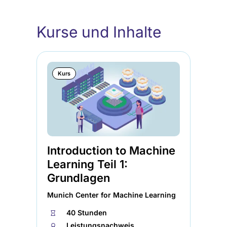
Kurse und Inhalte
Kurs
Introduction to Machine
In
Learning Teil 1:
Le
Grundlagen
Al
Munich Center for Machine Learning
Mun
⏱
40 Stunden
⏱
🏅︎
Leistungsnachweis
🏅︎