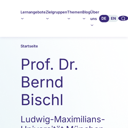
Lernangebote
Zielgruppen
Themen
Blog
Über
🔍︎︎
DE
EN
uns
Startseite
Prof. Dr.
Bernd
Bischl
Ludwig-Maximilians-