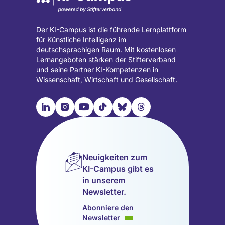
Der KI-Campus ist die führende Lernplattform
für Künstliche Intelligenz im
deutschsprachigen Raum. Mit kostenlosen
Lernangeboten stärken der Stifterverband
und seine Partner KI-Kompetenzen in
Wissenschaft, Wirtschaft und Gesellschaft.

📹︎
📺︎
🎵︎
🦋︎
🧵︎
Besuche
Besuche
Besuche
Besuche
Besuche
Besuche
unsere
unsere
unsere
unsere
unsere
unsere
LinkedIn
Instagram
YouTube
TikTok
Bluesky
Threads
Seite
Seite
Seite
Seite
Seite
Seite
Neuigkeiten zum
(wird
(wird
(wird
(wird
(wird
(wird
KI-Campus gibt es
in
in
in
in
in
in
in unserem
einem
einem
einem
einem
einem
einem
Newsletter.
neuen
neuen
neuen
neuen
neuen
neuen
Tab
Tab
Tab
Tab
Tab
Tab
Abonniere den
geöffnet)
geöffnet)
geöffnet)
geöffnet)
geöffnet)
geöffnet)
Newsletter