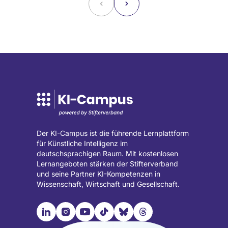
˂
˃
Der KI-Campus ist die führende Lernplattform
für Künstliche Intelligenz im
deutschsprachigen Raum. Mit kostenlosen
Lernangeboten stärken der Stifterverband
und seine Partner KI-Kompetenzen in
Wissenschaft, Wirtschaft und Gesellschaft.

📹︎
📺︎
🎵︎
🦋︎
🧵︎
Besuche
Besuche
Besuche
Besuche
Besuche
Besuche