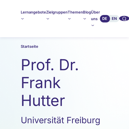
Lernangebote
Zielgruppen
Themen
Blog
Über
🔍︎︎
DE
EN
uns
Startseite
Prof. Dr.
Frank
Hutter
Universität Freiburg