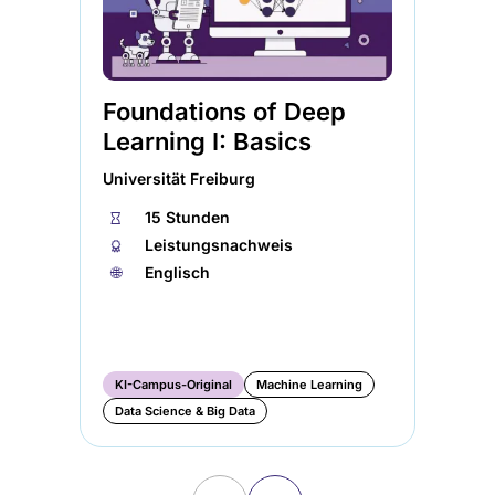
Foundations of Deep
Fo
Learning I: Basics
Le
Ar
Universität Freiburg
Me
⏱
15 Stunden
Uni
🏅︎
Leistungsnachweis
🌐︎
Englisch
⏱
🏅︎
🌐︎
KI-Campus-Original
Machine Learning
KI
Data Science & Big Data
Da