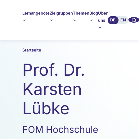
Lernangebote
Zielgruppen
Themen
Blog
Über
🔍︎︎
DE
EN
uns
Startseite
Prof. Dr.
Karsten
Lübke
FOM Hochschule