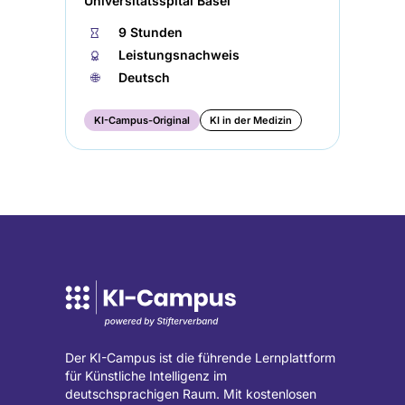
Universitätsspital Basel
⏱
9 Stunden
🏅︎
Leistungsnachweis
🌐︎
Deutsch
KI-Campus-Original
KI in der Medizin
Der KI-Campus ist die führende Lernplattform
für Künstliche Intelligenz im
deutschsprachigen Raum. Mit kostenlosen