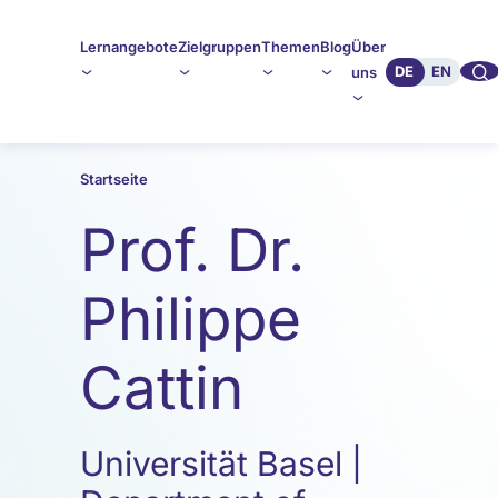
Lernangebote
Zielgruppen
Themen
Blog
Über
🔍︎︎
DE
EN
uns
Startseite
Prof. Dr.
Philippe
Cattin
Universität Basel |