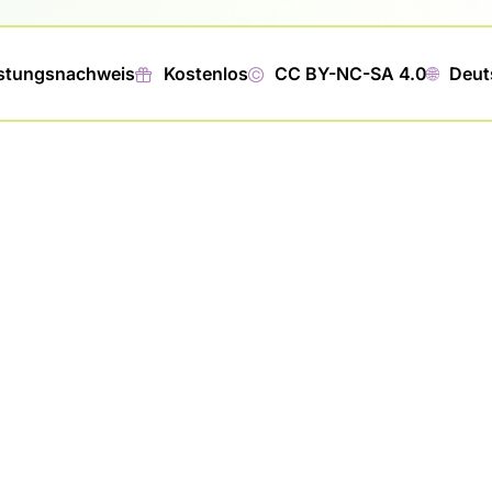
istungsnachweis
🎁︎
Kostenlos
©
CC BY-NC-SA 4.0
🌐︎
Deut