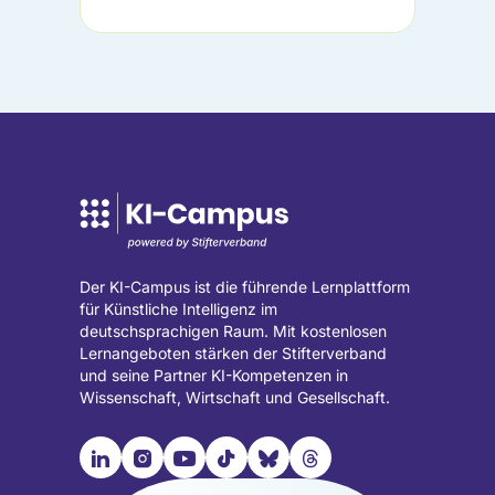
Der KI-Campus ist die führende Lernplattform
für Künstliche Intelligenz im
deutschsprachigen Raum. Mit kostenlosen
Lernangeboten stärken der Stifterverband
und seine Partner KI-Kompetenzen in
Wissenschaft, Wirtschaft und Gesellschaft.

📹︎
📺︎
🎵︎
🦋︎
🧵︎
Besuche
Besuche
Besuche
Besuche
Besuche
Besuche
unsere
unsere
unsere
unsere
unsere
unsere