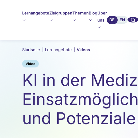
Lernangebote
Zielgruppen
Themen
Blog
Über
🔍︎︎
DE
EN
uns
Startseite
|
Lernangebote
|
Videos
Video
KI in der Mediz
Einsatzmöglich
und Potenziale