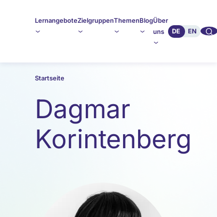
Lernangebote
Zielgruppen
Themen
Blog
Über
🔍︎︎
DE
EN
uns
Startseite
Dagmar
Korintenberg