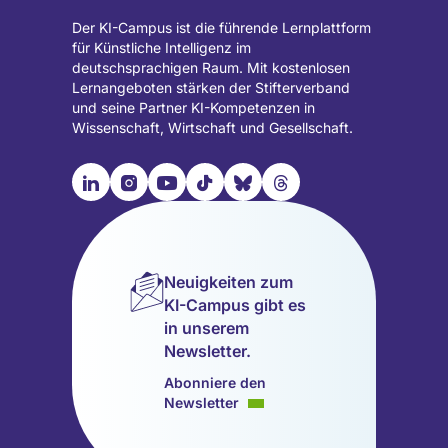
Der KI-Campus ist die führende Lernplattform
für Künstliche Intelligenz im
deutschsprachigen Raum. Mit kostenlosen
Lernangeboten stärken der Stifterverband
und seine Partner KI-Kompetenzen in
Wissenschaft, Wirtschaft und Gesellschaft.

📹︎
📺︎
🎵︎
🦋︎
🧵︎
Besuche
Besuche
Besuche
Besuche
Besuche
Besuche
unsere
unsere
unsere
unsere
unsere
unsere
LinkedIn
Instagram
YouTube
TikTok
Bluesky
Threads
Seite
Seite
Seite
Seite
Seite
Seite
Neuigkeiten zum
(wird
(wird
(wird
(wird
(wird
(wird
KI-Campus gibt es
in
in
in
in
in
in
in unserem
einem
einem
einem
einem
einem
einem
Newsletter.
neuen
neuen
neuen
neuen
neuen
neuen
Tab
Tab
Tab
Tab
Tab
Tab
Abonniere den
geöffnet)
geöffnet)
geöffnet)
geöffnet)
geöffnet)
geöffnet)
Newsletter