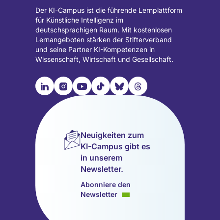
Der KI-Campus ist die führende Lernplattform
für Künstliche Intelligenz im
deutschsprachigen Raum. Mit kostenlosen
Lernangeboten stärken der Stifterverband
und seine Partner KI-Kompetenzen in
Wissenschaft, Wirtschaft und Gesellschaft.

📹︎
📺︎
🎵︎
🦋︎
🧵︎
Besuche
Besuche
Besuche
Besuche
Besuche
Besuche
unsere
unsere
unsere
unsere
unsere
unsere
LinkedIn
Instagram
YouTube
TikTok
Bluesky
Threads
Seite
Seite
Seite
Seite
Seite
Seite
Neuigkeiten zum
(wird
(wird
(wird
(wird
(wird
(wird
KI-Campus gibt es
in
in
in
in
in
in
in unserem
einem
einem
einem
einem
einem
einem
Newsletter.
neuen
neuen
neuen
neuen
neuen
neuen
Tab
Tab
Tab
Tab
Tab
Tab
Abonniere den
geöffnet)
geöffnet)
geöffnet)
geöffnet)
geöffnet)
geöffnet)
Newsletter