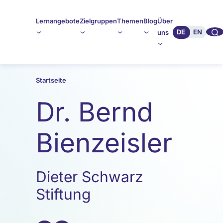
Lernangebote
Zielgruppen
Themen
Blog
Über
🔍︎︎
DE
EN
uns
Startseite
Dr. Bernd
Bienzeisler
Dieter Schwarz
Stiftung