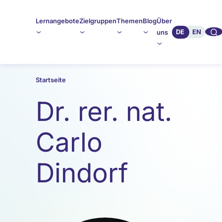
Lernangebote
Zielgruppen
Themen
Blog
Über
🔍︎︎
DE
EN
uns
Startseite
Dr. rer. nat.
Carlo
Dindorf