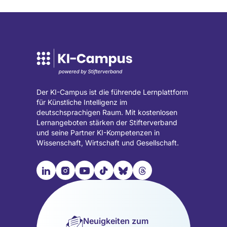
Der KI-Campus ist die führende Lernplattform
für Künstliche Intelligenz im
deutschsprachigen Raum. Mit kostenlosen
Lernangeboten stärken der Stifterverband
und seine Partner KI-Kompetenzen in
Wissenschaft, Wirtschaft und Gesellschaft.

📹︎
📺︎
🎵︎
🦋︎
🧵︎
Besuche
Besuche
Besuche
Besuche
Besuche
Besuche
unsere
unsere
unsere
unsere
unsere
unsere
LinkedIn
Instagram
YouTube
TikTok
Bluesky
Threads
Seite
Seite
Seite
Seite
Seite
Seite
Neuigkeiten zum
(wird
(wird
(wird
(wird
(wird
(wird