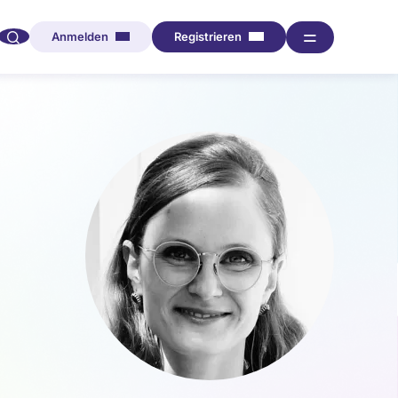
🔍︎︎
═
Anmelden
Registrieren