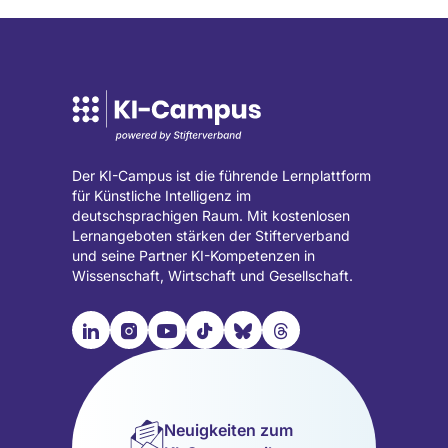
Der KI-Campus ist die führende Lernplattform
für Künstliche Intelligenz im
deutschsprachigen Raum. Mit kostenlosen
Lernangeboten stärken der Stifterverband
und seine Partner KI-Kompetenzen in
Wissenschaft, Wirtschaft und Gesellschaft.

📹︎
📺︎
🎵︎
🦋︎
🧵︎
Besuche
Besuche
Besuche
Besuche
Besuche
Besuche
unsere
unsere
unsere
unsere
unsere
unsere
LinkedIn
Instagram
YouTube
TikTok
Bluesky
Threads
Seite
Seite
Seite
Seite
Seite
Seite
Neuigkeiten zum
(wird
(wird
(wird
(wird
(wird
(wird