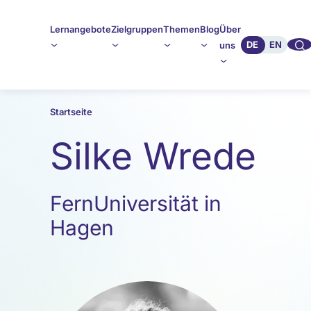
Lernangebote
Zielgruppen
Themen
Blog
Über
🔍︎︎
DE
EN
uns
Startseite
Silke Wrede
FernUniversität in
Hagen