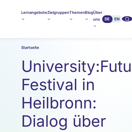
Lernangebote
Zielgruppen
Themen
Blog
Über
🔍︎︎
DE
EN
uns
Startseite
University:Futu
Festival in
Heilbronn:
Dialog über