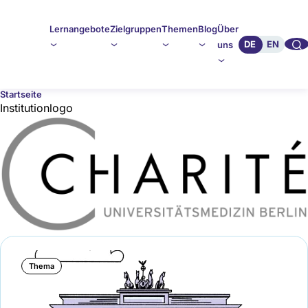
Lernangebote
Zielgruppen
Themen
Blog
Über
🔍︎︎
DE
EN
uns
Startseite
Institutionlogo
Image
Thema