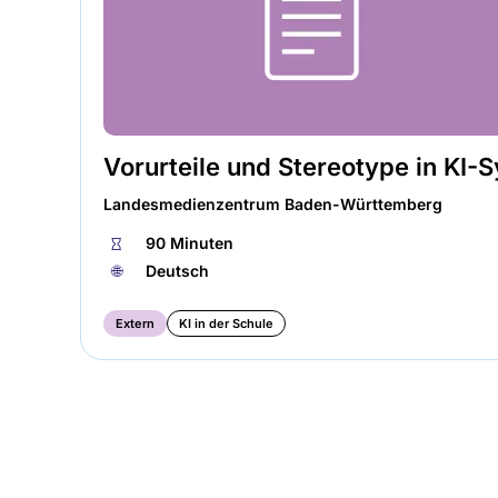
Vorurteile und Stereotype in KI
Landesmedienzentrum Baden-Württemberg
⏱
90 Minuten
🌐︎
Deutsch
Extern
KI in der Schule
Seitennummerierung