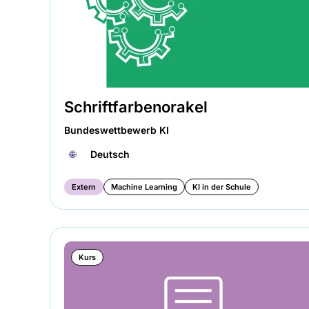
Schriftfarbenorakel
Bundeswettbewerb KI
🌐︎
Deutsch
Extern
Machine Learning
KI in der Schule
Kurs