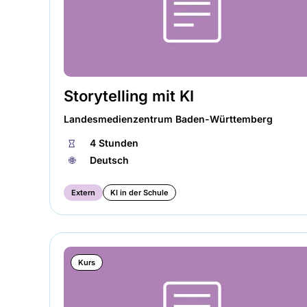
Storytelling mit KI
Landesmedienzentrum Baden-Württemberg
⏱
4 Stunden
🌐︎
Deutsch
Extern
KI in der Schule
Kurs