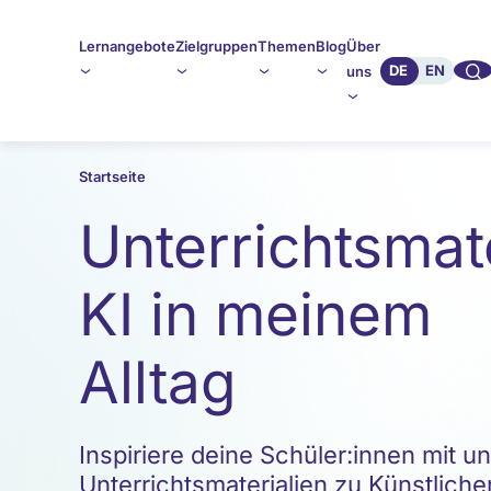
Lernangebote
Zielgruppen
Themen
Blog
Über
🔍︎︎
DE
EN
uns
Startseite
Unterrichtsmat
KI in meinem
Alltag
Inspiriere deine Schüler:innen mit u
Unterrichtsmaterialien zu Künstliche