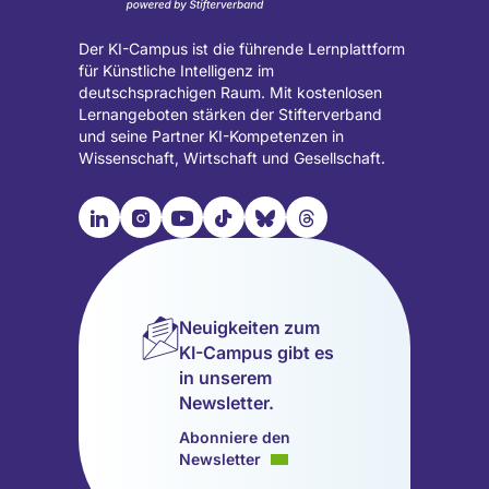
Der KI-Campus ist die führende Lernplattform
für Künstliche Intelligenz im
deutschsprachigen Raum. Mit kostenlosen
Lernangeboten stärken der Stifterverband
und seine Partner KI-Kompetenzen in
Wissenschaft, Wirtschaft und Gesellschaft.

📹︎
📺︎
🎵︎
🦋︎
🧵︎
Besuche
Besuche
Besuche
Besuche
Besuche
Besuche
unsere
unsere
unsere
unsere
unsere
unsere
LinkedIn
Instagram
YouTube
TikTok
Bluesky
Threads
Seite
Seite
Seite
Seite
Seite
Seite
Neuigkeiten zum
(wird
(wird
(wird
(wird
(wird
(wird
KI-Campus gibt es
in
in
in
in
in
in
in unserem
einem
einem
einem
einem
einem
einem
Newsletter.
neuen
neuen
neuen
neuen
neuen
neuen
Tab
Tab
Tab
Tab
Tab
Tab
Abonniere den
geöffnet)
geöffnet)
geöffnet)
geöffnet)
geöffnet)
geöffnet)
Newsletter