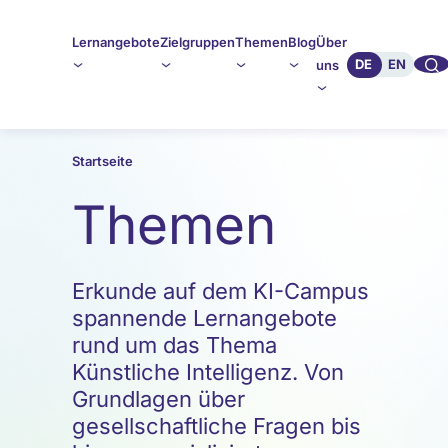
Lernangebote
Zielgruppen
Themen
Blog
Über
🔍︎︎
DE
EN
uns
Startseite
Themen
Erkunde auf dem KI-Campus
spannende Lernangebote
rund um das Thema
Künstliche Intelligenz. Von
Grundlagen über
gesellschaftliche Fragen bis