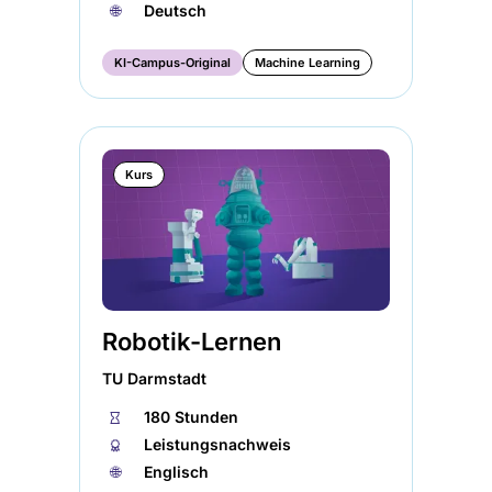
🌐︎
Deutsch
KI-Campus-Original
Machine Learning
Kurs
Robotik-Lernen
TU Darmstadt
⏱
180 Stunden
🏅︎
Leistungsnachweis
🌐︎
Englisch