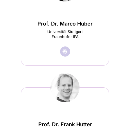
(wird
in
Prof. Dr. Marco Huber
einem
Universität Stuttgart
Fraunhofer IPA
neuen
Tab
🌐︎
Besuche
geöffnet)
Prof.
Dr.
Marco
Huber
Startseite
(wird
in
Prof. Dr. Frank Hutter
einem