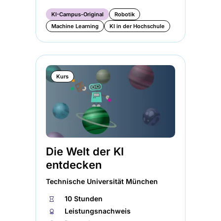
KI-Campus-Original
Robotik
Machine Learning
KI in der Hochschule
Kurs
Die Welt der KI
entdecken
Technische Universität München
⏱
10 Stunden
🏅︎
Leistungsnachweis