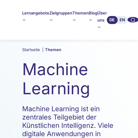
Lernangebote
Zielgruppen
Themen
Blog
Über
🔍︎︎
DE
EN
uns
Startseite
|
Themen
Machine
Learning
Machine Learning ist ein
zentrales Teilgebiet der
Künstlichen Intelligenz. Viele
digitale Anwendungen in