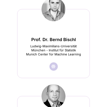
Prof. Dr. Bernd Bischl
Ludwig-Maximilians-Universität
München - Institut für Statistik
Munich Center for Machine Learning
🌐︎
Besuche
Prof.
Dr.
Bernd
Bischl
Startseite