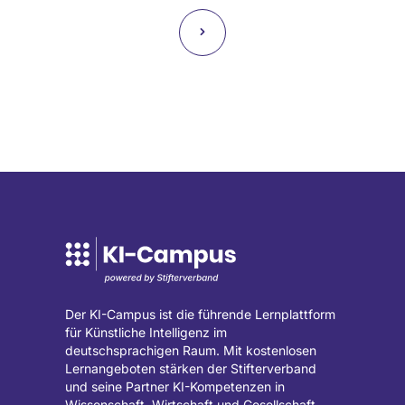
Dr.
Dr.
Seitennummerierung
Nächste
˃
Marius
Marius
Lindauer
Lindauer
Seite
Startseite
LinkedIn
(wird
(wird
in
in
einem
einem
neuen
neuen
Tab
Tab
geöffnet)
geöffnet)
Der KI-Campus ist die führende Lernplattform
für Künstliche Intelligenz im
deutschsprachigen Raum. Mit kostenlosen
Lernangeboten stärken der Stifterverband
und seine Partner KI-Kompetenzen in
Wissenschaft, Wirtschaft und Gesellschaft.