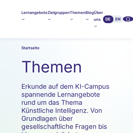
Lernangebote
Zielgruppen
Themen
Blog
Über
🔍︎︎
DE
EN
uns
Startseite
Themen
Erkunde auf dem KI-Campus
spannende Lernangebote
rund um das Thema
Künstliche Intelligenz. Von
Grundlagen über
gesellschaftliche Fragen bis