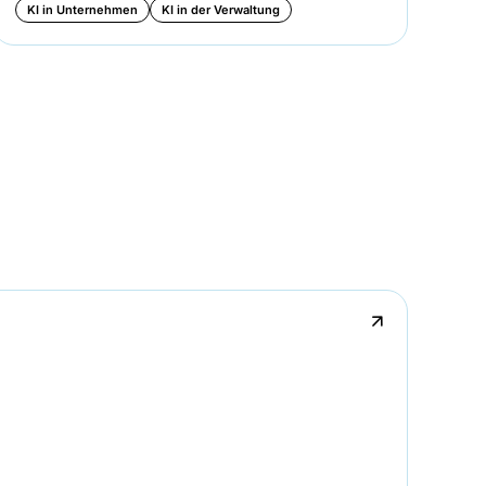
KI in Unternehmen
KI in der Verwaltung
KI
↗