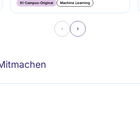
KI-Campus-Original
Machine Learning
˂
˃
 Mitmachen