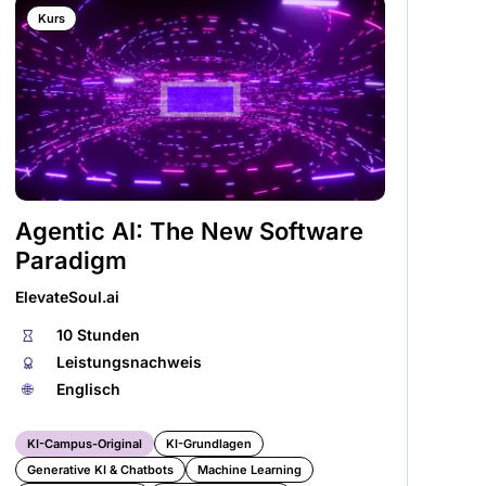
Kurs
Agentic AI: The New Software
Pr
Paradigm
de
A
ElevateSoul.ai
KI-
⏱
10 Stunden
🏅︎
Leistungsnachweis
⏱
🌐︎
Englisch
🏅︎
🌐︎
KI-Campus-Original
KI-Grundlagen
Generative KI & Chatbots
Machine Learning
KI