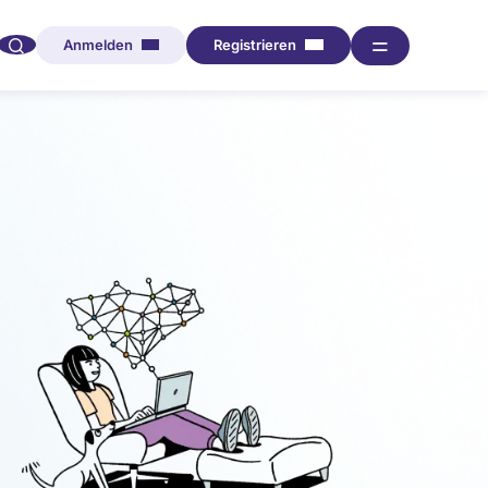
🔍︎︎
═
Anmelden
Registrieren