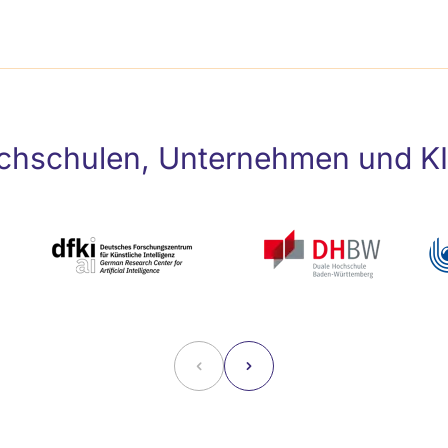
hschulen, Unternehmen und KI-I
˂
˃