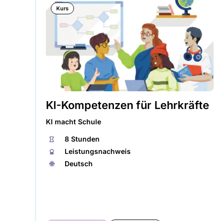
Kurs
KI-Kompetenzen für Lehrkräfte
KI macht Schule
⏱
8 Stunden
🏅︎
Leistungsnachweis
🌐︎
Deutsch