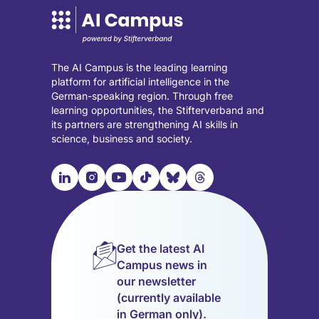
The AI Campus is the leading learning
platform for artificial intelligence in the
German-speaking region. Through free
learning opportunities, the Stifterverband and
its partners are strengthening AI skills in
science, business and society.

📹︎
📺︎
🎵︎
🦋︎
🧵︎
Visit
Visit
Visit
Visit
Visit
Visit
our
our
our
our
our
our
LinkedIn
Instagram
YouTube
TikTok
Bluesky
Threads
page
page
page
page
page
page
Get the latest AI
(opens
(opens
(opens
(opens
(opens
(opens
Campus news in
in
in
in
in
in
in
our newsletter
a
a
a
a
a
a
(currently available
new
new
new
new
new
new
in German only).
tab)
tab)
tab)
tab)
tab)
tab)