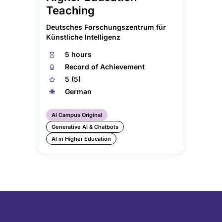
Teaching
Deutsches Forschungszentrum für
Künstliche Intelligenz
⏱
5 hours
🏅︎
Record of Achievement
★
5 (5)
🌐︎
German
AI Campus Original
Generative AI & Chatbots
AI in Higher Education