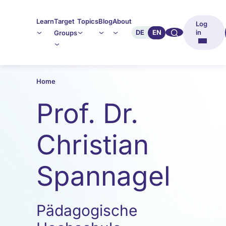
Learn
Target
Topics
Blog
About
Log
🔍︎︎
DE
EN
in
Groups
Home
Prof. Dr.
Christian
Spannagel
Pädagogische