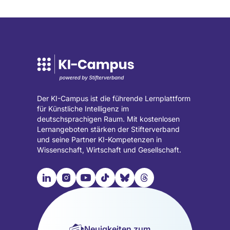
Der KI-Campus ist die führende Lernplattform
für Künstliche Intelligenz im
deutschsprachigen Raum. Mit kostenlosen
Lernangeboten stärken der Stifterverband
und seine Partner KI-Kompetenzen in
Wissenschaft, Wirtschaft und Gesellschaft.

📹︎
📺︎
🎵︎
🦋︎
🧵︎
Besuche
Besuche
Besuche
Besuche
Besuche
Besuche
unsere
unsere
unsere
unsere
unsere
unsere
LinkedIn
Instagram
YouTube
TikTok
Bluesky
Threads
Seite
Seite
Seite
Seite
Seite
Seite
Neuigkeiten zum