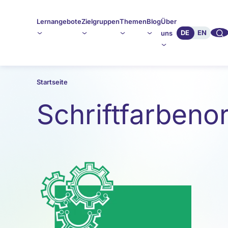
Lernangebote
Zielgruppen
Themen
Blog
Über
🔍︎︎
DE
EN
uns
Startseite
Schriftfarbeno