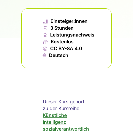
📊︎
Einsteiger:innen
⏱
3 Stunden
🏅︎
Leistungsnachweis
🎁︎
Kostenlos
©
CC BY-SA 4.0
🌐︎
Deutsch
Dieser Kurs gehört
zu der Kursreihe
Künstliche
Intelligenz
sozialverantwortlich