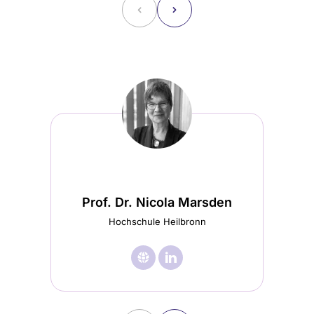
˂
˃
Prof. Dr. Nicola Marsden
Hochschule Heilbronn
🌐︎
Besuche

Besuche
Prof.
Prof.
Dr.
Dr.