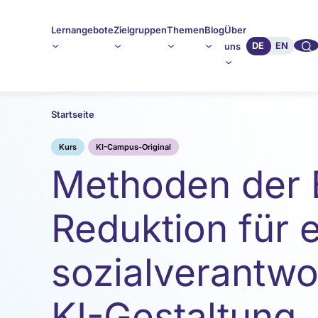
Lernangebote
Zielgruppen
Themen
Blog
Über
🔍︎︎
DE
EN
uns
Startseite
Kurs
KI-Campus-Original
Methoden der 
Reduktion für 
sozialverantwo
KI-Gestaltung