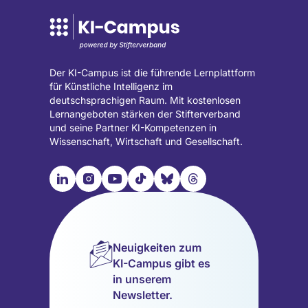
Der KI-Campus ist die führende Lernplattform
für Künstliche Intelligenz im
deutschsprachigen Raum. Mit kostenlosen
Lernangeboten stärken der Stifterverband
und seine Partner KI-Kompetenzen in
Wissenschaft, Wirtschaft und Gesellschaft.

📹︎
📺︎
🎵︎
🦋︎
🧵︎
Besuche
Besuche
Besuche
Besuche
Besuche
Besuche
unsere
unsere
unsere
unsere
unsere
unsere
LinkedIn
Instagram
YouTube
TikTok
Bluesky
Threads
Seite
Seite
Seite
Seite
Seite
Seite
Neuigkeiten zum
(wird
(wird
(wird
(wird
(wird
(wird
KI-Campus gibt es
in
in
in
in
in
in
in unserem
einem
einem
einem
einem
einem
einem
Newsletter.
neuen
neuen
neuen
neuen
neuen
neuen