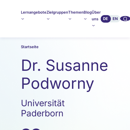
Lernangebote
Zielgruppen
Themen
Blog
Über
🔍︎︎
DE
EN
uns
Startseite
Dr. Susanne
Podworny
Universität
Paderborn