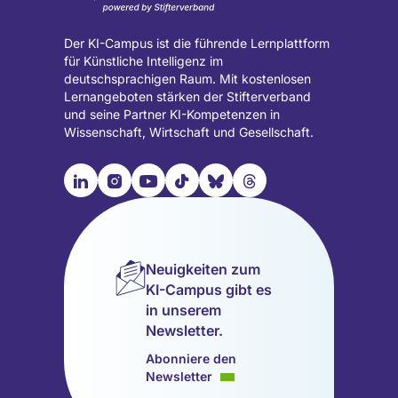
Der KI-Campus ist die führende Lernplattform
für Künstliche Intelligenz im
deutschsprachigen Raum. Mit kostenlosen
Lernangeboten stärken der Stifterverband
und seine Partner KI-Kompetenzen in
Wissenschaft, Wirtschaft und Gesellschaft.

📹︎
📺︎
🎵︎
🦋︎
🧵︎
Besuche
Besuche
Besuche
Besuche
Besuche
Besuche
unsere
unsere
unsere
unsere
unsere
unsere
LinkedIn
Instagram
YouTube
TikTok
Bluesky
Threads
Seite
Seite
Seite
Seite
Seite
Seite
Neuigkeiten zum
(wird
(wird
(wird
(wird
(wird
(wird
KI-Campus gibt es
in
in
in
in
in
in
in unserem
einem
einem
einem
einem
einem
einem
Newsletter.
neuen
neuen
neuen
neuen
neuen
neuen
Tab
Tab
Tab
Tab
Tab
Tab
Abonniere den
geöffnet)
geöffnet)
geöffnet)
geöffnet)
geöffnet)
geöffnet)
Newsletter