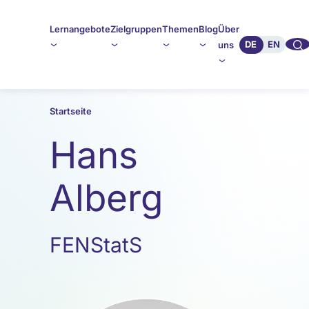
Lernangebote
Zielgruppen
Themen
Blog
Über
🔍︎︎
DE
EN
uns
Startseite
Hans
Alberg
FENStatS