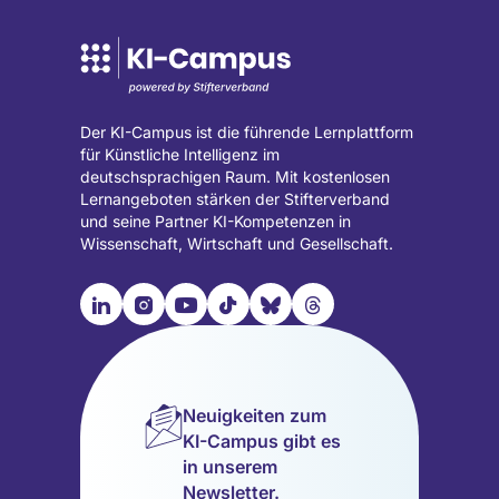
Der KI-Campus ist die führende Lernplattform
für Künstliche Intelligenz im
deutschsprachigen Raum. Mit kostenlosen
Lernangeboten stärken der Stifterverband
und seine Partner KI-Kompetenzen in
Wissenschaft, Wirtschaft und Gesellschaft.

📹︎
📺︎
🎵︎
🦋︎
🧵︎
Besuche
Besuche
Besuche
Besuche
Besuche
Besuche
unsere
unsere
unsere
unsere
unsere
unsere
LinkedIn
Instagram
YouTube
TikTok
Bluesky
Threads
Seite
Seite
Seite
Seite
Seite
Seite
Neuigkeiten zum
(wird
(wird
(wird
(wird
(wird
(wird
KI-Campus gibt es
in
in
in
in
in
in
in unserem
einem
einem
einem
einem
einem
einem
Newsletter.
neuen
neuen
neuen
neuen
neuen
neuen